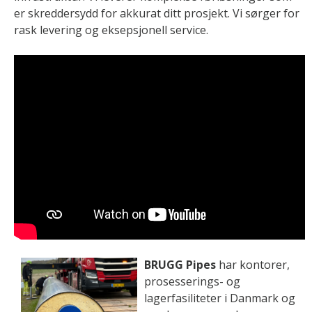
er skreddersydd for akkurat ditt prosjekt. Vi sørger for
rask levering og eksepsjonell service.
BRUGG Pipes
har kontorer,
prosesserings- og
lagerfasiliteter i Danmark og